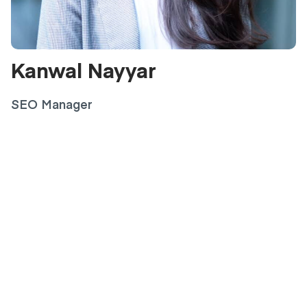
Kanwal Nayyar
SEO Manager
Informacje prawne
RealAdvisor SA
Route de Saint-Julien 198
1228 Plan-les-Ouates
Switzerland