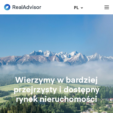
PL
Wierzymy w bardziej
przejrzysty i dostępny
rynek nieruchomości