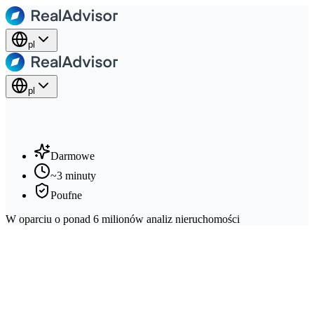
pl
pl
Gdzie znajduje się Twoja nieruchomość?
Darmowe
~3 minuty
Poufne
W oparciu o ponad 6 milionów analiz nieruchomości