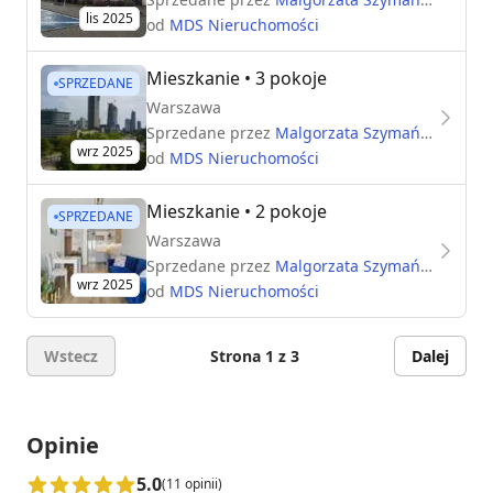
lis 2025
od
MDS Nieruchomości
Mieszkanie
• 3 pokoje
SPRZEDANE
Warszawa
Sprzedane przez
Malgorzata Szymańska
wrz 2025
od
MDS Nieruchomości
Mieszkanie
• 2 pokoje
SPRZEDANE
Warszawa
Sprzedane przez
Malgorzata Szymańska
wrz 2025
od
MDS Nieruchomości
Wstecz
Strona 1 z 3
Dalej
Opinie
5.0
(11 opinii)