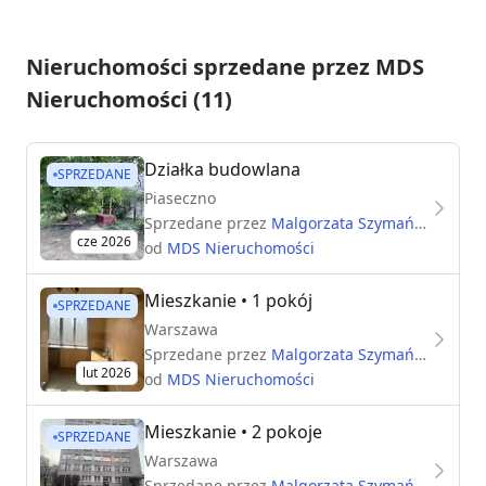
Nieruchomości sprzedane przez MDS
Nieruchomości (11)
Działka budowlana
SPRZEDANE
Piaseczno
Sprzedane przez
Malgorzata Szymańska
cze 2026
od
MDS Nieruchomości
Mieszkanie
• 1 pokój
SPRZEDANE
Warszawa
Sprzedane przez
Malgorzata Szymańska
lut 2026
od
MDS Nieruchomości
Mieszkanie
• 2 pokoje
SPRZEDANE
Warszawa
Sprzedane przez
Malgorzata Szymańska