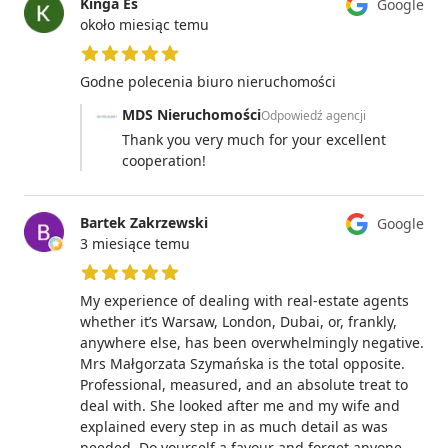
Kinga Es
Google
około miesiąc temu
5 z 5 gwiazdek
Godne polecenia biuro nieruchomości
MDS Nieruchomości
Odpowiedź agencji
Thank you very much for your excellent
cooperation!
Bartek Zakrzewski
Google
3 miesiące temu
5 z 5 gwiazdek
My experience of dealing with real-estate agents
whether it’s Warsaw, London, Dubai, or, frankly,
anywhere else, has been overwhelmingly negative.
Mrs Małgorzata Szymańska is the total opposite.
Professional, measured, and an absolute treat to
deal with. She looked after me and my wife and
explained every step in as much detail as was
needed. Do yourself a favour and forget anyone