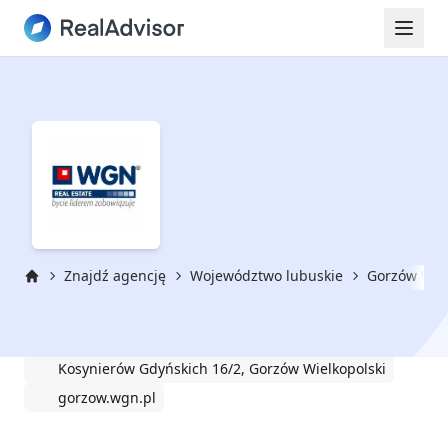
Znajdź agencję
Województwo lubuskie
Gorzów Wiel
Strona główna
WGN Gorzów Wielkopolski
Kosynierów Gdyńskich 16/2, Gorzów Wielkopolski
gorzow.wgn.pl