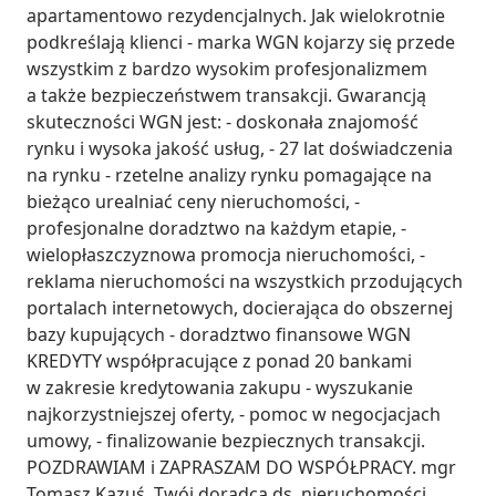
apartamentowo rezydencjalnych. Jak wielokrotnie 
podkreślają klienci - marka WGN kojarzy się przede 
wszystkim z bardzo wysokim profesjonalizmem 
a także bezpieczeństwem transakcji. Gwarancją 
skuteczności WGN jest: - doskonała znajomość 
rynku i wysoka jakość usług, - 27 lat doświadczenia 
na rynku - rzetelne analizy rynku pomagające na 
bieżąco urealniać ceny nieruchomości, - 
profesjonalne doradztwo na każdym etapie, - 
wielopłaszczyznowa promocja nieruchomości, - 
reklama nieruchomości na wszystkich przodujących 
portalach internetowych, docierająca do obszernej 
bazy kupujących - doradztwo finansowe WGN 
KREDYTY współpracujące z ponad 20 bankami 
w zakresie kredytowania zakupu - wyszukanie 
najkorzystniejszej oferty, - pomoc w negocjacjach 
umowy, - finalizowanie bezpiecznych transakcji. 
POZDRAWIAM i ZAPRASZAM DO WSPÓŁPRACY. mgr 
Tomasz Kazuś, Twój doradca ds. nieruchomości