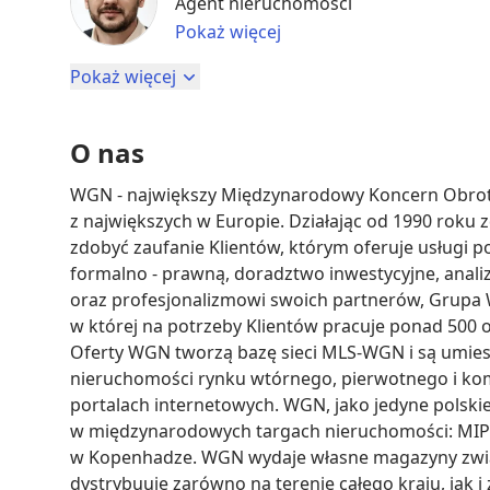
Agent nieruchomości
Pokaż więcej
Pokaż więcej
O nas
WGN - największy Międzynarodowy Koncern Obrotu
z największych w Europie. Działając od 1990 roku 
zdobyć zaufanie Klientów, którym oferuje usługi 
formalno - prawną, doradztwo inwestycyjne, anali
oraz profesjonalizmowi swoich partnerów, Grupa W
w której na potrzeby Klientów pracuje ponad 500 os
Oferty WGN tworzą bazę sieci MLS-WGN i są umieszc
nieruchomości rynku wtórnego, pierwotnego i ko
portalach internetowych. WGN, jako jedyne polskie
w międzynarodowych targach nieruchomości: MIP
w Kopenhadze. WGN wydaje własne magazyny zwią
dystrybuuje zarówno na terenie całego kraju, jak i 