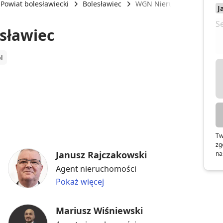
Powiat bolesławiecki
Bolesławiec
WGN Nieruchomości Boles
sławiec
l
Tw
zg
Janusz Rajczakowski
na
Agent nieruchomości
Pokaż więcej
Mariusz Wiśniewski