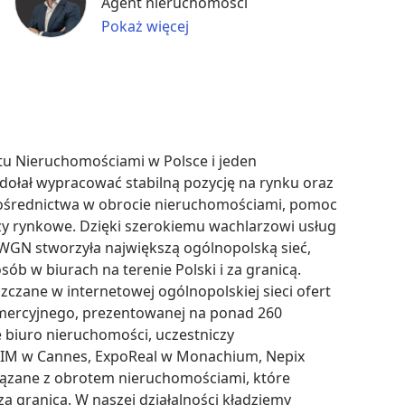
Agent nieruchomości
Pokaż więcej
 Nieruchomościami w Polsce i jeden 
zdołał wypracować stabilną pozycję na rynku oraz 
pośrednictwa w obrocie nieruchomościami, pomoc 
zy rynkowe. Dzięki szerokiemu wachlarzowi usług 
GN stworzyła największą ogólnopolską sieć, 
ób w biurach na terenie Polski i za granicą. 
zane w internetowej ogólnopolskiej sieci ofert 
mercyjnego, prezentowanej na ponad 260 
 biuro nieruchomości, uczestniczy 
IM w Cannes, ExpoReal w Monachium, Nepix 
zane z obrotem nieruchomościami, które 
za granicą. W naszej działalności kładziemy 