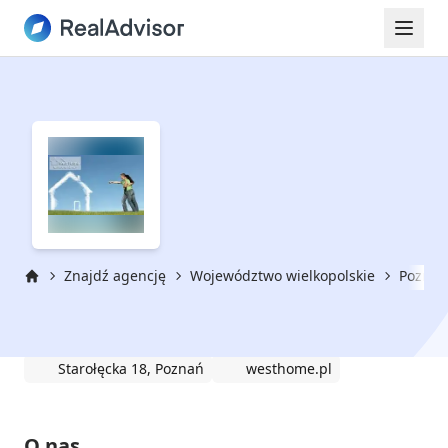
Znajdź agencję
Województwo wielkopolskie
Poznań
Strona główna
WEST HOME
Starołęcka 18, Poznań
westhome.pl
O nas