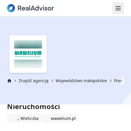
Znajdź agencję
Województwo małopolskie
Powiat w
Strona główna
Wawelium Krakowskie
Nieruchomości
., Wieliczka
wawelium.pl