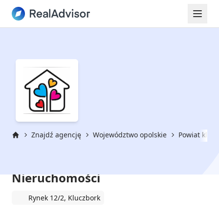
Znajdź agencję
Województwo opolskie
Powiat klucz
Strona główna
Alicja Sołtysiak W Krainie
Nieruchomości
Rynek 12/2, Kluczbork