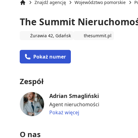
Znajdź agencję
Województwo pomorskie
P
Strona główna
The Summit Nieruchomoś
Żurawia 42, Gdańsk
thesummit.pl
Pokaż numer
Zespół
Adrian Smagliński
Agent nieruchomości
Pokaż więcej
O nas