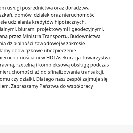
om usługi pośrednictwa oraz doradztwa 
szkań, domów, działek oraz nieruchomości 
ie udzielania kredytów hipotecznych, 
lnymi, biurami projektowymi i geodezyjnymi. 
aną przez Ministra Transportu, Budownictwa 
a działalności zawodowej w zakresie 
damy obowiązkowe ubezpieczenie 
 nieruchomościami w HDI Asekuracja Towarzystwo 
awną, rzetelną i kompleksową obsługę podczas 
eruchomości aż do sfinalizowania transakcji. 
u czy działki. Dlatego nasz zespół zajmuje się 
niem. Zapraszamy Państwa do współpracy 