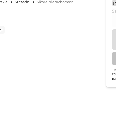
skie
Szczecin
Sikora Nieruchomości
pl
Tw
zg
na