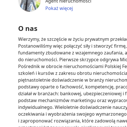
Agent nieruchomości
Pokaż więcej
O nas
Wierzymy, że szczęście w życiu prywatnym przekład
Postanowiliśmy więc połączyć siły i stworzyć firmę
fundamenty zbudowane z wzajemnego zaufania, ambi
do nieruchomości. Pierwsze skrzypce odgrywa Mic
Pośrednik w obrocie nieruchomościami Polskiej Fe
szkoleń i kursów z zakresu obrotu nieruchomościa
piętnastoletnie doświadczenie w branży nieruchom
podstawy oparte o fachowość, kompetencję, praco
działał w branżach: bankowej, ubezpieczeniowej i
podstaw mechanizmów marketingu oraz wypracowa
indywidualnego. Wieloletnie doświadczenie nauczyło
oczekiwania i wyobrażenia swojego wymarzonego w
i zaproponować rozwiązania, które zadowolą nawet