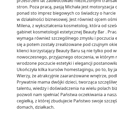
przestrzeni lat zaowocowało niezliczonymi transa
stron. Poza pracą, pasją Michała jest motoryzacja 
ponad sto imprez biegowych co świadczy o harcie d
w działalności biznesowej. Jest również ojcem ośmio
Milena, z wykształcenia kosmetolog, która od sześci
gabinet kosmetologii estetycznej Beauty Bar . Pra
wymaga również szczególnego zmysłu i poczucia est
się a potem zostały zrealizowane pod czujnym okiem
klienci korzystający Beauty Baru są nie tylko pod w
nowoczesnego, przyjaznego otoczenia, w którym m
wrodzone poczucie estetyki i elegancji postanowił
Ukończyła kilka kursów homestagingu, po to, by jak
Wierzy, że atrakcyjnie zaaranżowane wnętrze, podk
Prywatnie mama dwójki dzieci, tworząca szczęśliwy
talentu, wiedzy i doświadczenia na wielu polach bi
pozwoli nam spełniać Państwa oczekiwania a nasza
cegiełką, z której zbudujecie Państwo swoje szcz
domach, działkach.