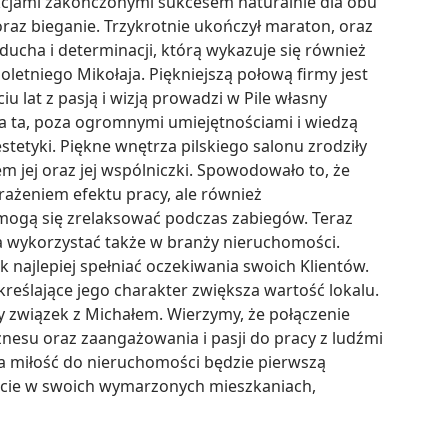
kcjami zakończonymi sukcesem naturalnie dla obu 
oraz bieganie. Trzykrotnie ukończył maraton, oraz 
ucha i determinacji, którą wykazuje się również 
letniego Mikołaja. Piękniejszą połową firmy jest 
u lat z pasją i wizją prowadzi w Pile własny 
ca ta, poza ogromnymi umiejętnościami i wiedzą 
etyki. Piękne wnętrza pilskiego salonu zrodziły 
 jej oraz jej wspólniczki. Spowodowało to, że 
rażeniem efektu pracy, ale również 
ogą się zrelaksować podczas zabiegów. Teraz 
a wykorzystać także w branży nieruchomości. 
 najlepiej spełniać oczekiwania swoich Klientów. 
reślające jego charakter zwiększa wartość lokalu. 
 związek z Michałem. Wierzymy, że połączenie 
znesu oraz zaangażowania i pasji do pracy z ludźmi 
 miłość do nieruchomości będzie pierwszą 
ęście w swoich wymarzonych mieszkaniach, 