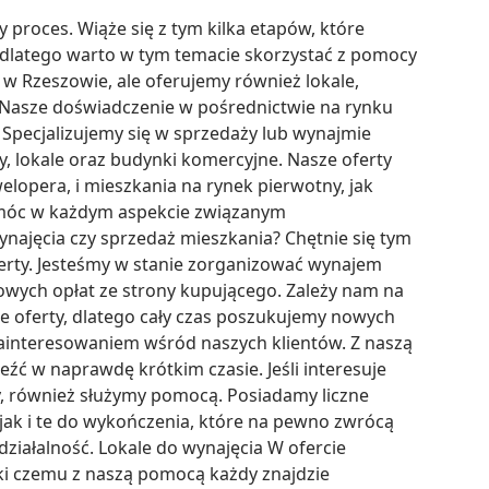
roces. Wiąże się z tym kilka etapów, które 
dlatego warto w tym temacie skorzystać z pomocy 
w Rzeszowie, ale oferujemy również lokale, 
 Nasze doświadczenie w pośrednictwie na rynku 
Specjalizujemy się w sprzedaży lub wynajmie 
, lokale oraz budynki komercyjne. Nasze oferty 
pera, i mieszkania na rynek pierwotny, jak 
móc w każdym aspekcie związanym 
najęcia czy sprzedaż mieszkania? Chętnie się tym 
erty. Jesteśmy w stanie zorganizować wynajem 
wych opłat ze strony kupującego. Zależy nam na 
e oferty, dlatego cały czas poszukujemy nowych 
ainteresowaniem wśród naszych klientów. Z naszą 
ć w naprawdę krótkim czasie. Jeśli interesuje 
, również służymy pomocą. Posiadamy liczne 
ak i te do wykończenia, które na pewno zwrócą 
ziałalność. Lokale do wynajęcia W ofercie 
ki czemu z naszą pomocą każdy znajdzie 