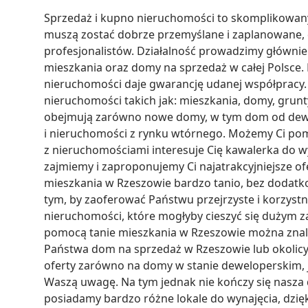
Sprzedaż i kupno nieruchomości to skomplikowany p
muszą zostać dobrze przemyślane i zaplanowane, 
profesjonalistów. Działalność prowadzimy głównie 
mieszkania oraz domy na sprzedaż w całej Polsce.
nieruchomości daje gwarancję udanej współpracy. 
nieruchomości takich jak: mieszkania, domy, grunty
obejmują zarówno nowe domy, w tym dom od dewelo
i nieruchomości z rynku wtórnego. Możemy Ci po
z nieruchomościami interesuje Cię kawalerka do wy
zajmiemy i zaproponujemy Ci najatrakcyjniejsze of
mieszkania w Rzeszowie bardzo tanio, bez dodatko
tym, by zaoferować Państwu przejrzyste i korzystn
nieruchomości, które mogłyby cieszyć się dużym z
pomocą tanie mieszkania w Rzeszowie można znaleź
Państwa dom na sprzedaż w Rzeszowie lub okolicy
oferty zarówno na domy w stanie deweloperskim, j
Waszą uwagę. Na tym jednak nie kończy się nasza d
posiadamy bardzo różne lokale do wynajęcia, dzię