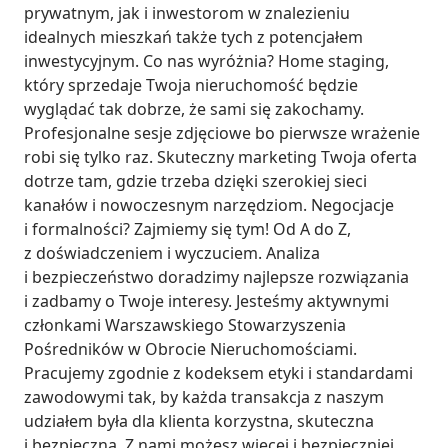
prywatnym, jak i inwestorom w znalezieniu 
idealnych mieszkań także tych z potencjałem 
inwestycyjnym. Co nas wyróżnia? Home staging, 
który sprzedaje Twoja nieruchomość będzie 
wyglądać tak dobrze, że sami się zakochamy. 
Profesjonalne sesje zdjęciowe bo pierwsze wrażenie 
robi się tylko raz. Skuteczny marketing Twoja oferta 
dotrze tam, gdzie trzeba dzięki szerokiej sieci 
kanałów i nowoczesnym narzędziom. Negocjacje 
i formalności? Zajmiemy się tym! Od A do Z, 
z doświadczeniem i wyczuciem. Analiza 
i bezpieczeństwo doradzimy najlepsze rozwiązania 
i zadbamy o Twoje interesy. Jesteśmy aktywnymi 
członkami Warszawskiego Stowarzyszenia 
Pośredników w Obrocie Nieruchomościami. 
Pracujemy zgodnie z kodeksem etyki i standardami 
zawodowymi tak, by każda transakcja z naszym 
udziałem była dla klienta korzystna, skuteczna 
i bezpieczna. Z nami możesz więcej i bezpieczniej.