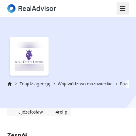
Znajdź agencję
Województwo mazowieckie
Powiat 
Strona główna
Real Estate Lovers
-, Józefosław
4rel.pl
Zespół