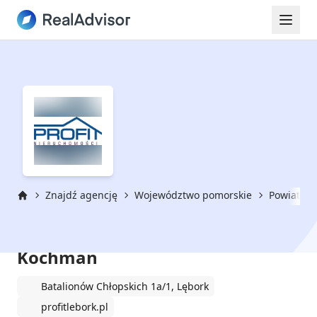
Znajdź agencję
Województwo pomorskie
Powiat lęb
Strona główna
Profit Nieruchomości Leszek
Kochman
Batalionów Chłopskich 1a/1, Lębork
profitlebork.pl