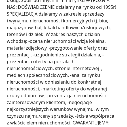
usług. Spośród innych firm na rynku WYRÓŻNIA 
NAS: DOŚWIADCZENIE działamy na rynku od 1995r! 
SPECJALIZACJA działamy w zakresie sprzedaży 
i wynajmu nieruchomości komercyjnych tj. biur, 
magazynów, hal, lokali handlowych/usługowych, 
terenów i działek. W zakres naszych działań 
wchodzą: -ocena nieruchomości wizja lokalna, 
materiał zdjęciowy, -przygotowanie oferty oraz 
prezentacji, -uzgodnienie strategii działania, -
prezentacja oferty na portalach 
nieruchomościowych, stronie internetowej  , 
mediach społecznościowych, -analiza rynku 
nieruchomości w odniesieniu do konkretnej 
nieruchomości, -marketing oferty do wybranej 
grupy odbiorców, -prezentacja nieruchomości 
zainteresowanym klientom, -negocjacje 
najkorzystniejszych warunków wynajmu, w tym 
czynszu najmu/ceny sprzedaży, -ścisła współpraca 
z właścicielem nieruchomości. GWARANTUJEMY: 