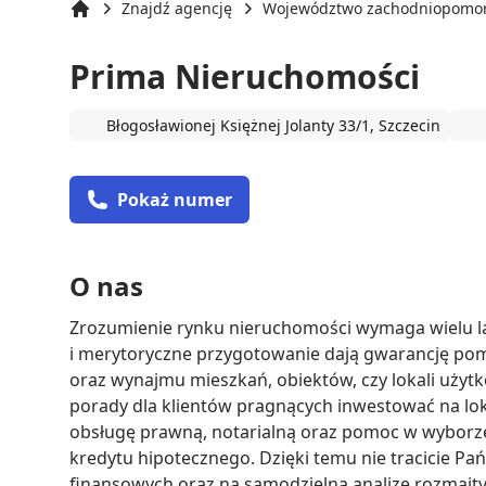
Znajdź agencję
Województwo zachodniopomor
Strona główna
Prima Nieruchomości
Błogosławionej Księżnej Jolanty 33/1, Szczecin
Pokaż numer
O nas
Zrozumienie rynku nieruchomości wymaga wielu lat 
i merytoryczne przygotowanie dają gwarancję pomy
oraz wynajmu mieszkań, obiektów, czy lokali użytk
porady dla klientów pragnących inwestować na lo
obsługę prawną, notarialną oraz pomoc w wyborze 
kredytu hipotecznego. Dzięki temu nie tracicie Pań
finansowych oraz na samodzielną analizę rozmaity