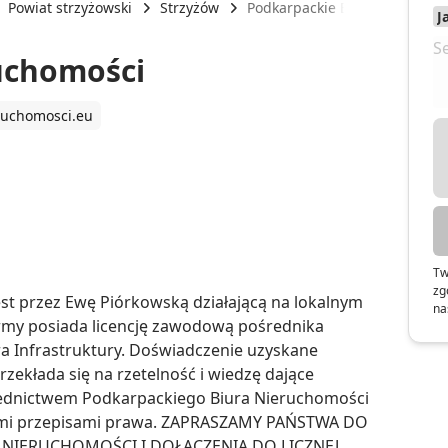
Powiat strzyżowski
Strzyżów
Podkarpackie Biuro Nierucho
uchomości
ruchomosci.eu
Tw
zg
t przez Ewę Piórkowską działającą na lokalnym 
na
irmy posiada licencję zawodową pośrednika 
 Infrastruktury. Doświadczenie uzyskane 
zekłada się na rzetelność i wiedzę dające 
średnictwem Podkarpackiego Biura Nieruchomości 
ymi przepisami prawa. ZAPRASZAMY PAŃSTWA DO 
NIERUCHOMOŚCI I DOŁĄCZENIA DO LICZNEJ 