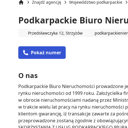
Znajdź agencję
Województwo podkarpackie
Strona główna
Podkarpackie Biuro Nier
Przedsławczyka 12, Strzyżów
podkarpackienie
Pokaż numer
O nas
Podkarpackie Biuro Nieruchomości prowadzone jes
rynku nieruchomości od 1999 roku. Założycielka f
w obrocie nieruchomościami nadaną przez Ministra
w trakcie wielu lat pracy na rynku nieruchomości pr
klientom gwarancję, iż transakcje zawarte za po
przeprowadzone zostaną zgodnie z obowiązując
SKORZYSTANIA Z USŁUG PODKARPACKIEGO BIURA 