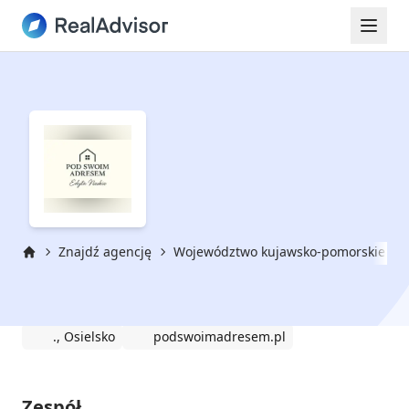
Znajdź agencję
Województwo kujawsko-pomorskie
Strona główna
pod swoim adresem
., Osielsko
podswoimadresem.pl
Zespół