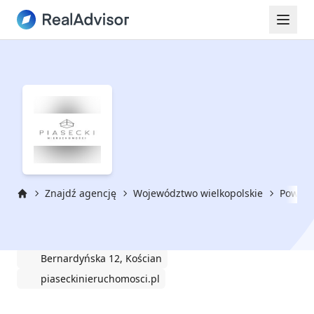
Znajdź agencję
Województwo wielkopolskie
Powiat 
Strona główna
Piasecki Nieruchomości
Bernardyńska 12, Kościan
piaseckinieruchomosci.pl