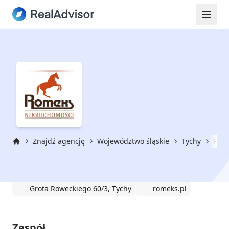
Znajdź agencję
Województwo śląskie
Tychy
P.H.
Strona główna
P.H. Romeks Romuald Chruścicki
Grota Roweckiego 60/3, Tychy
romeks.pl
Zespół