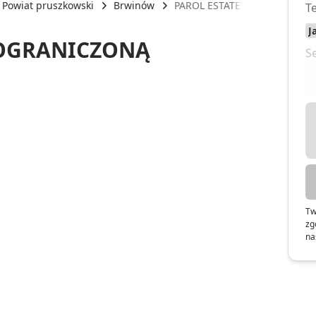
Powiat pruszkowski
Brwinów
PAROL ESTATE SPÓŁKA Z OG
 OGRANICZONĄ
Tw
zg
na