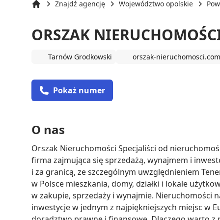
Znajdź agencję
Województwo opolskie
Powi
Strona główna
ORSZAK NIERUCHOMOŚCI 
Tarnów Grodkowski
orszak-nieruchomosci.co
Pokaż numer
O nas
Orszak Nieruchomości Specjaliści od nieruchomości
firma zajmująca się sprzedażą, wynajmem i inwes
i za granicą, ze szczególnym uwzględnieniem Tener
w Polsce mieszkania, domy, działki i lokale użytko
w zakupie, sprzedaży i wynajmie. Nieruchomości na
inwestycje w jednym z najpiękniejszych miejsc w
doradztwo prawne i finansowe. Dlaczego warto z 