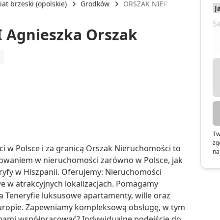
at brzeski (opolskie)
Grodków
ORSZAK NIERUCHOMOŚCI Agn
Agnieszka Orszak
m
Tw
zg
 w Polsce i za granicą Orszak Nieruchomości to 
na
towaniem w nieruchomości zarówno w Polsce, jak 
yfy w Hiszpanii. Oferujemy: Nieruchomości 
we w atrakcyjnych lokalizacjach. Pomagamy 
 Teneryfie luksusowe apartamenty, wille oraz 
 Europie. Zapewniamy kompleksową obsługę, w tym 
nami współpracować? Indywidualne podejście do 