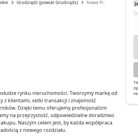
skie
Grudziądz (powiat Grudziądz)
Nowa Posesja
Tw
zg
obsłudze rynku nieruchomości. Tworzymy markę od 
na
 z klientami, setki transakcji i znajomość 
czników. Dzięki temu oferujemy profesjonalizm 
iamy na przejrzystość, odpowiedzialne doradztwo 
zakupu. Naszym celem jest, by każda współpraca 
radością z nowego rozdziału.