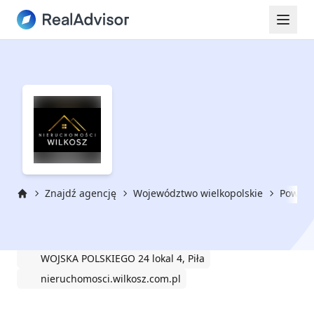
Znajdź agencję
Województwo wielkopolskie
Powiat 
Strona główna
Nieruchomości Wilkosz
WOJSKA POLSKIEGO 24 lokal 4, Piła
nieruchomosci.wilkosz.com.pl