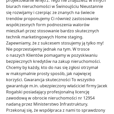
projektowanie wnętrz. Tego nie znajdziesz w innych 
biurach nieruchomości w Świnoujściu Nieustannie 
się rozwijamy i czerpiąc ze znanych na świecie 
trendów proponujemy Ci również zastosowanie 
współczesnych form podnoszenia walorów 
mieszkań przez stosowanie bardzo skutecznych 
technik marketingowych Home staging. 
Zapewniamy, że z sukcesem stosujemy ją tylko my! 
Nie poprzestajemy jednak na tym. W trosce 
o naszych Klientów pomagamy w pozyskiwaniu 
bezpiecznych kredytów na zakup nieruchomości. 
Chcemy by każdy, kto do nas się zgłosi otrzymał 
w maksymalnie prosty sposób, jak najwięcej 
korzyści. Gwarancja skuteczności To wszystko 
gwarantuje m.in. ubezpieczony właściciel firmy Jacek 
Rogalski posiadający profesjonalną licencję 
zawodową w obrocie nieruchomości nr 12954 
nadaną przez Ministerstwo Infrastruktury. 
Przekonaj się, że współpraca z nami to sprawdzony 