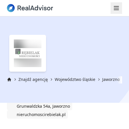
Znajdź agencję
Województwo śląskie
Jaworzno
N
Strona główna
Nieruchomosci Rębielak
Grunwaldzka 54a, Jaworzno
nieruchomoscirebielak.pl