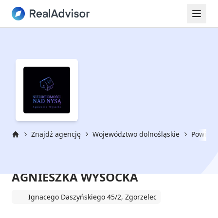
Znajdź agencję
Województwo dolnośląskie
Powiat z
Strona główna
NIERUCHOMOŚCI NAD NYSĄ
AGNIESZKA WYSOCKA
Ignacego Daszyńskiego 45/2, Zgorzelec