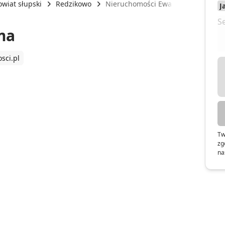
owiat słupski
Redzikowo
Nieruchomości Ewa Sturma
ma
sci.pl
Tw
zg
na