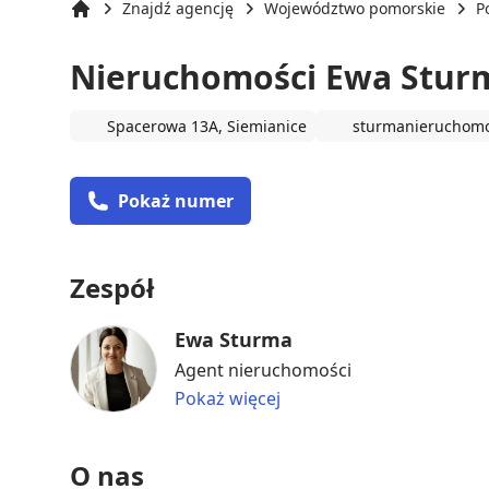
Znajdź agencję
Województwo pomorskie
P
Strona główna
Nieruchomości Ewa Stur
Spacerowa 13A, Siemianice
sturmanieruchomo
Pokaż numer
Zespół
Ewa Sturma
Agent nieruchomości
Pokaż więcej
O nas