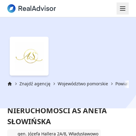
Znajdź agencję
Województwo pomorskie
Powiat pu
Strona główna
MORZE FINANSÓW I
NIERUCHOMOŚCI AS ANETA
SŁOWIŃSKA
gen. Józefa Hallera 2A/8, Władysławowo