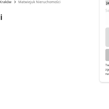
Kraków
Matwiejuk Nieruchomości
i
Tw
zg
na