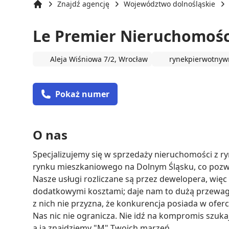
Znajdź agencję
Województwo dolnośląskie
Strona główna
Le Premier Nieruchomośc
Aleja Wiśniowa 7/2, Wrocław
rynekpierwotnywr
Pokaż numer
O nas
Specjalizujemy się w sprzedaży nieruchomości z 
rynku mieszkaniowego na Dolnym Śląsku, co pozwal
Nasze usługi rozliczane są przez dewelopera, więc 
dodatkowymi kosztami; daje nam to dużą przewag
z nich nie przyzna, że konkurencja posiada w oferci
Nas nic nie ogranicza. Nie idź na kompromis szukaj
a ja znajdziemy "M" Twoich marzeń.