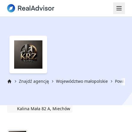
Znajdź agencję
Województwo małopolskie
Powiat 
Strona główna
KRZ ESTATE
Kalina Mała 82 A, Miechów