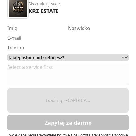
Skontaktuj się z
KRZ ESTATE
Loading reCAPTCHA...
Zapytaj za darmo
Twoje dane będą traktowane poufnie z najwyższą starannością zgodnie