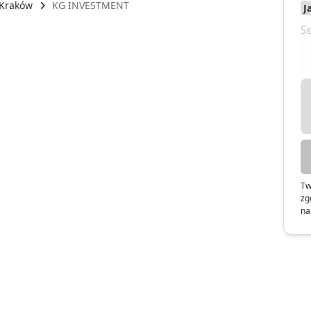
Kraków
KG INVESTMENT
Tw
zg
na