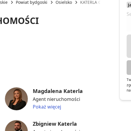
skie
Powiat bydgoski
Osielsko
KATERLA GROUP NIERUC
HOMOŚCI
Tw
zg
Magdalena Katerla
na
Agent nieruchomości
Pokaż więcej
Zbigniew Katerla