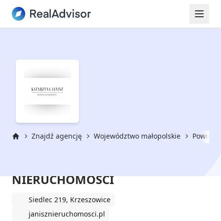
Znajdź agencję
Województwo małopolskie
Powiat k
Strona główna
KATARZYNA JANISZ
NIERUCHOMOŚCI
Siedlec 219, Krzeszowice
janisznieruchomosci.pl