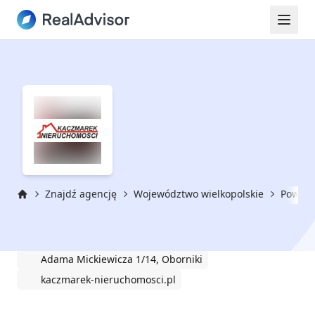
Znajdź agencję
Województwo wielkopolskie
Powiat 
Strona główna
Kaczmarek Nieruchomości
Adama Mickiewicza 1/14, Oborniki
kaczmarek-nieruchomosci.pl