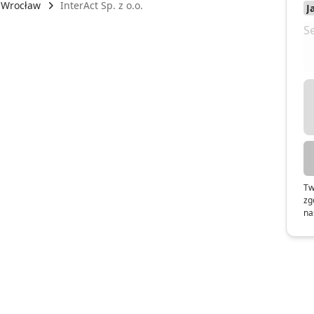
Wrocław
InterAct Sp. z o.o.
Tw
zg
na