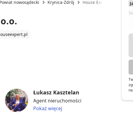
Powiat nowosądecki
Krynica-Zdrój
House Expert Group Sp. z
o.o.
ouseexpert.pl
Tw
zg
na
Łukasz Kasztelan
Agent nieruchomości
Pokaż więcej