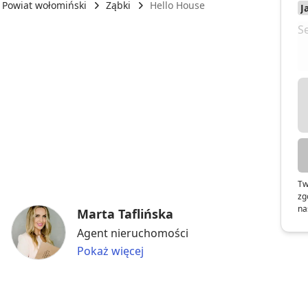
Powiat wołomiński
Ząbki
Hello House
Tw
zg
na
Marta Taflińska
Agent nieruchomości
Pokaż więcej