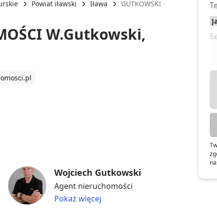
rskie
Powiat iławski
Iława
GUTKOWSKI - NIERUCHOMOŚCI 
OŚCI W.Gutkowski,
omosci.pl
Tw
zg
na
Wojciech Gutkowski
Agent nieruchomości
Pokaż więcej