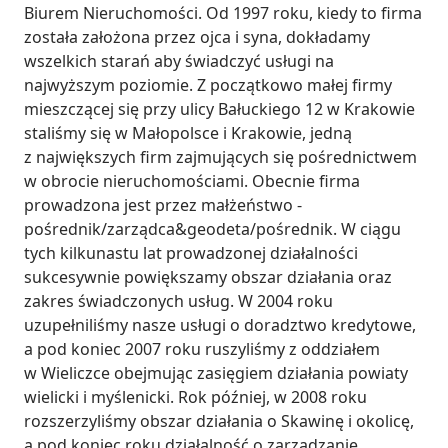
Biurem Nieruchomości. Od 1997 roku, kiedy to firma 
została założona przez ojca i syna, dokładamy 
wszelkich starań aby świadczyć usługi na 
najwyższym poziomie. Z początkowo małej firmy 
mieszczącej się przy ulicy Bałuckiego 12 w Krakowie 
staliśmy się w Małopolsce i Krakowie, jedną 
z największych firm zajmujących się pośrednictwem 
w obrocie nieruchomościami. Obecnie firma 
prowadzona jest przez małżeństwo - 
pośrednik/zarządca&geodeta/pośrednik. W ciągu 
tych kilkunastu lat prowadzonej działalności 
sukcesywnie powiększamy obszar działania oraz 
zakres świadczonych usług. W 2004 roku 
uzupełniliśmy nasze usługi o doradztwo kredytowe, 
a pod koniec 2007 roku ruszyliśmy z oddziałem 
w Wieliczce obejmując zasięgiem działania powiaty 
wielicki i myślenicki. Rok później, w 2008 roku 
rozszerzyliśmy obszar działania o Skawinę i okolicę, 
a pod koniec roku działalność o zarządzanie 