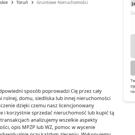
skie
Toruń
Gruntowe Nieruchomości
i
Tw
zg
powiedni sposób poprowadzi Cię przez cały 
na
i rolnej, domu, siedliska lub innej nieruchomości 
czenie dzięki czemu nasz licencjonowany 
 i korzystnie sprzedać nieruchomość lub kupić tą 
ransakcjach analizujemy wszelkie aspekty 
łości, opis MPZP lub WZ, pomoc w wycenie 
indywidualnie przy każdym zleceniu. Wykonujemy 