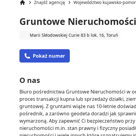
Znajdź agencję
Województwo kujawsko-pomor
Strona główna
Gruntowe Nieruchomośc
Marii Skłodowskiej Curie 83 b lok. 16, Toruń
Pokaż numer
O nas
Biuro pośrednictwa Gruntowe Nieruchomości w od
proces transakcji kupna lub sprzedaży działki, ziem
gruntowej. Z gruntami wiąże nas 10-letnie doświad
pośrednik, a zarówno geodeta doradzi jak sprawnie
wymarzoną. Aby zapewnić Ci bezpieczeństwo przy t
nieruchomości m.in. stan prawny i fizyczny posiad
nieruchomości i wiele innych które rozpatrujemy 