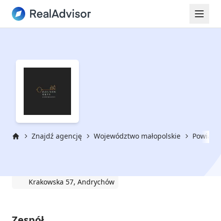
Znajdź agencję
Województwo małopolskie
Powiat 
Strona główna
Golden Keys
Krakowska 57, Andrychów
Zespół