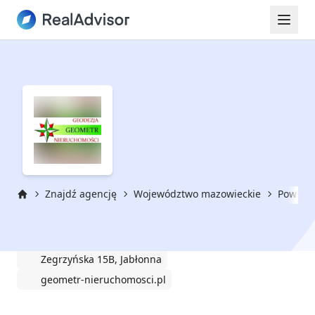
Znajdź agencję
Województwo mazowieckie
Powiat 
Strona główna
GEOMETR NIERUCHOMOŚCI
Zegrzyńska 15B, Jabłonna
geometr-nieruchomosci.pl