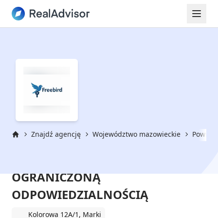
Znajdź agencję
Województwo mazowieckie
Powiat 
Strona główna
FREEBIRD SPÓŁKA Z
OGRANICZONĄ
ODPOWIEDZIALNOŚCIĄ
Kolorowa 12A/1, Marki