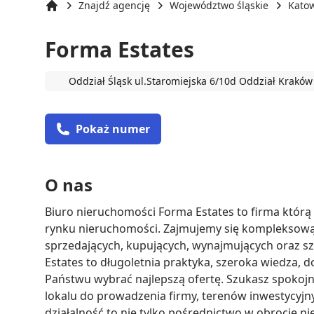
Znajdź agencję
Województwo śląskie
Kato
Strona główna
Forma Estates
Oddział Śląsk ul.Staromiejska 6/10d Oddział Kraków
Pokaż numer
O nas
Biuro nieruchomości Forma Estates to firma którą 
rynku nieruchomości. Zajmujemy się kompleksową 
sprzedających, kupujących, wynajmujących oraz sz
Estates to długoletnia praktyka, szeroka wiedza,
Państwu wybrać najlepszą ofertę. Szukasz spokojne
lokalu do prowadzenia firmy, terenów inwestycyjny
działalność to nie tylko pośrednictwo w obrocie n