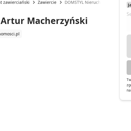
t zawierciański
Zawiercie
DOMSTYL Nieruchomości Artur M
Artur Macherzyński
homosci.pl
Tw
zg
na