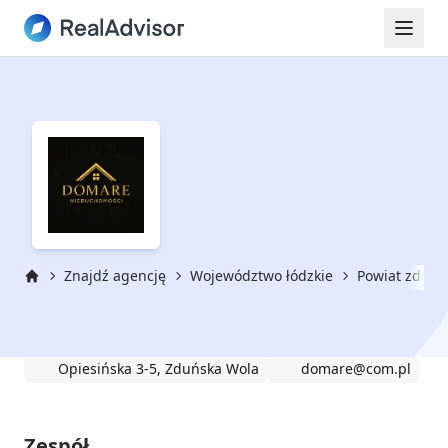
Znajdź agencję
Województwo łódzkie
Powiat zduńs
Strona główna
DOMARE Nieruchomości
Opiesińska 3-5, Zduńska Wola
domare@com.pl
Zespół