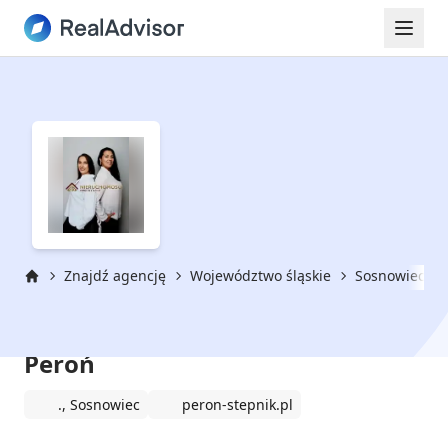
Znajdź agencję
Województwo śląskie
Sosnowiec
Strona główna
DM Nieruchomości Dagmara
Peroń
., Sosnowiec
peron-stepnik.pl